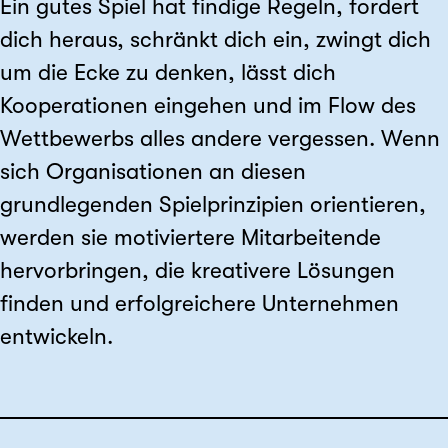
Ein gutes Spiel hat findige Regeln, fordert
dich heraus, schränkt dich ein, zwingt dich
um die Ecke zu denken, lässt dich
Kooperationen eingehen und im Flow des
Wettbewerbs alles andere vergessen. Wenn
sich Organisationen an diesen
grundlegenden Spielprinzipien orientieren,
werden sie motiviertere Mitarbeitende
hervorbringen, die kreativere Lösungen
finden und erfolgreichere Unternehmen
entwickeln.