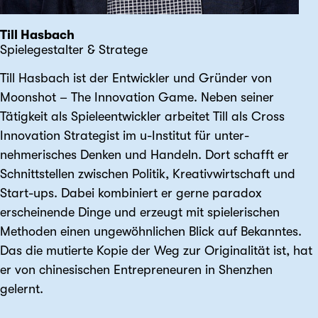
Till Hasbach
Spielegestalter & Stratege
Till Hasbach ist der Entwickler und Gründer von
Moonshot – The Innovation Game. Neben seiner
Tätigkeit als Spieleentwickler arbeitet Till als Cross
Innovation Strategist im u-Institut für unter­
nehmerisches Denken und Handeln. Dort schafft er
Schnittstellen zwischen Politik, Kreativ­wirtschaft und
Start-ups. Dabei kombiniert er gerne paradox
erscheinende Dinge und erzeugt mit spielerischen
Metho­den einen ungewöhn­lichen Blick auf Bekanntes.
Das die mutierte Kopie der Weg zur Originalität ist, hat
er von chinesischen Entre­preneuren in Shenzhen
gelernt.