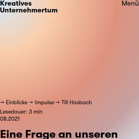
Kreatives
Menü
Unternehmertum
Einblicke
Impulse
Till Hasbach
Lesedauer: 3 min
08.2021
Eine Frage an unseren