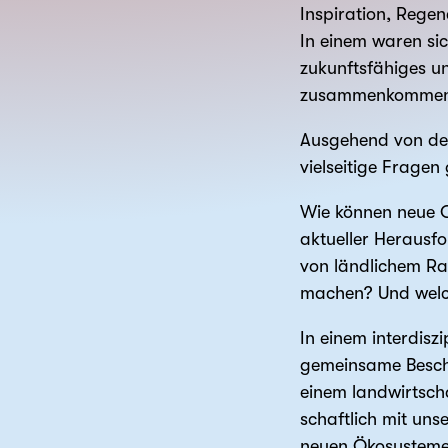
Inspiration, Rege
In einem waren sic
zukunftsfähiges u
zusammenkommen u
Ausgehend von der
vielseitige Fragen
Wie können neue O
aktueller Herausfo
von ländlichem Rau
machen? Und welch
In einem inter­dis
gemeinsame Beschä
einem landwirt­sch
schaftlich mit un
neuen Öko­systeme