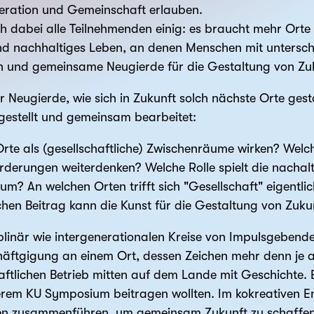
neration und Gemeinschaft erlauben.
h dabei alle Teilnehmenden einig: es braucht mehr Orte 
nd nachhaltiges Leben, an denen Menschen mit untersc
nd gemeinsame Neugierde für die Gestaltung von Zukun
 Neugierde, wie sich in Zukunft solch nächste Orte ge
 gestellt und gemeinsam bearbeitet:
rte als (gesellschaftliche) Zwischenräume wirken? Welc
rderungen weiterdenken? Welche Rolle spielt die nachalt
m? An welchen Orten trifft sich "Gesellschaft" eigentli
en Beitrag kann die Kunst für die Gestaltung von Zukun
ziplinär wie inter­generationalen Kreise von Impuls­geben
ftgigung an einem Ort, dessen Zeichen mehr denn je a
aftlichen Betrieb mitten auf dem Lande mit Geschichte.
serem KU Symposium beitragen wollten. Im kokreativen E
n zusammen­führen, um gemeinsam Zukunft zu schaffen