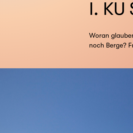
I. K
Woran glauben
noch Berge? Fr