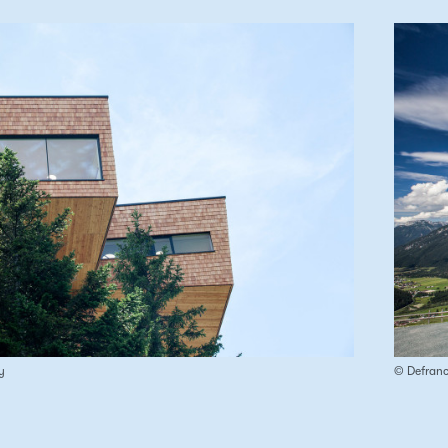
y
© Defran