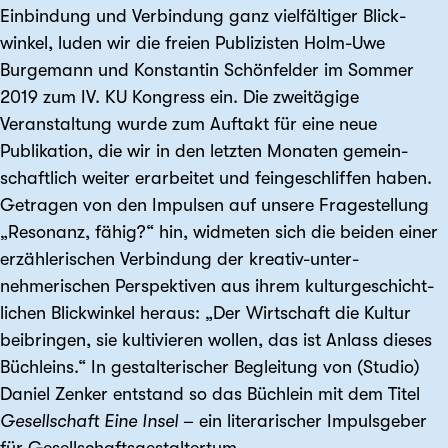
Einbindung und Verbindung ganz vielfältiger Blick­
winkel, luden wir die freien Publizisten Holm-Uwe
Burgemann und Konstantin Schönfelder im Sommer
2019 zum IV. KU Kongress ein. Die zwei­tägige
Veranstaltung wurde zum Auftakt für eine neue
Publikation, die wir in den letzten Monaten gemein­
schaftlich weiter erarbeitet und fein­geschliffen haben.
Getragen von den Impulsen auf unsere Frage­stellung
„Resonanz, fähig?“ hin, widmeten sich die beiden einer
erzählerischen Verbindung der kreativ-unter­
nehmerischen Perspek­tiven aus ihrem kultur­geschicht­
lichen Blick­winkel heraus: „Der Wirtschaft die Kultur
beibringen, sie kultivieren wollen, das ist Anlass dieses
Büchleins.“ In gestalterischer Beglei­tung von (Studio)
Daniel Zenker entstand so das Büchlein mit dem Titel
Gesellschaft Eine Insel
– ein literarischer Impuls­geber
für Gesellschafts­gestaltertum.