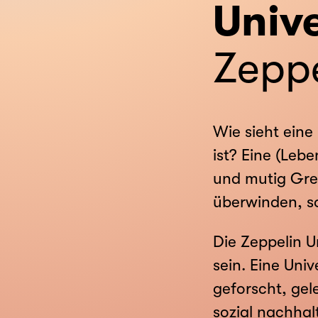
Unive
Zeppe
Wie sieht eine
ist? Eine (Leb
und mutig Gre
überwinden, s
Die Zeppelin U
sein. Eine Univ
geforscht, gele
sozial nachhal