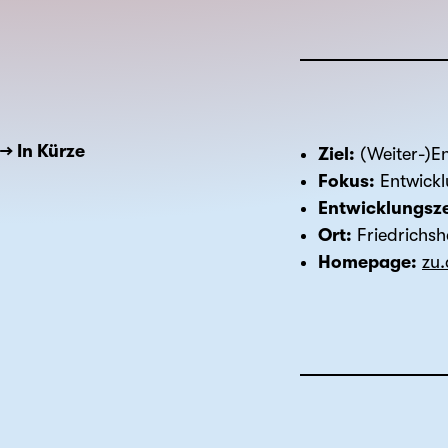
→ In Kürze
Ziel:
(Weiter-)En
Fokus:
Entwickl
Entwicklungsz
Ort:
Friedrichs
Homepage:
zu.