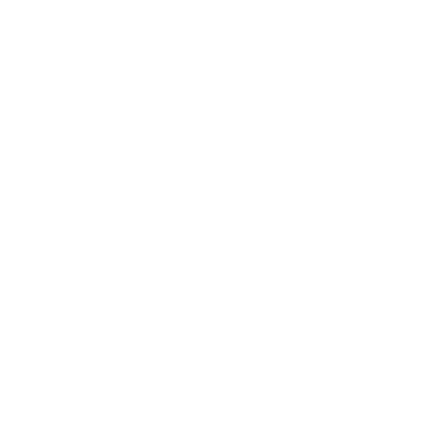
→ Halt Zürich
Grüezi Zürich! 17. November 2025
Ort: Impact Hub Zürich - Viadukt, Bogen D,
Viaduktstrasse 93-95, 8005 Zürich, Schweiz
Uhrzeit: 18.30 bis 21.30 Uhr
Erste Impulsgeber:innen Preview:
Felix Oldenburg
(
gut.org
,
betterplace.org
) mit einem
Impuls zu "Wie die nächste Generation das
Gemeinwohl finanzieren wird"
Prof. Sebastian Kernbach
(
Life Design Lab, Uni St.