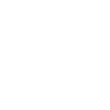
Simon Vetter
(
vetterhof
): mit einem Impuls zu "Saat
für morgen – Landwirtschaft als Gemeinwohlmotor"
Christoph Sorg
(
WoodRocks Bau GmbH
): mit einem
Impuls zu "Mehr als Raum - Wie nachhaltiger
Holzbau soziale Transformation ermöglicht"
Rahmend wird sowohl das Team vom
vetterhof
und
der Geschäftsführer Simon Vetter vor Ort einen
Einblick in ihr Wirken geben, als auch
Kreatives
Unternehmertum
eine Perspektive öffnen zu
"Unternehmertum als wirksame Form von
Aktivismus!? Perspektiven für ein resonanzfähiges
Wirtschaften"
→ Anmeldung