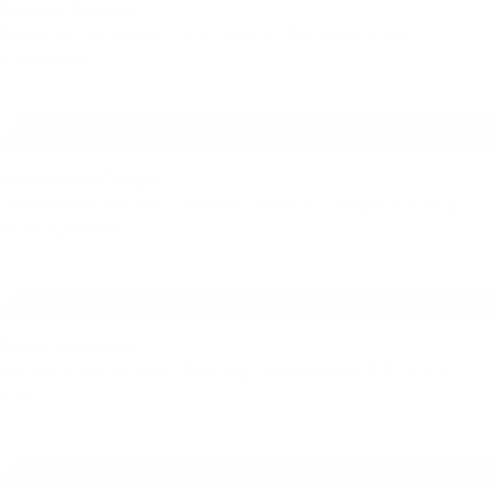
Sandra Neuber
Ehemals Gründerin und Geschäftsführerin der
Foodoase
Alexander Geiger
Gesellschafter und Geschäftsführer, Geiger Facility
Management
Peter Aulmann
Vorsitzender Elobau Stiftung, Mitgründer R.E.G.E.N.-
Fund