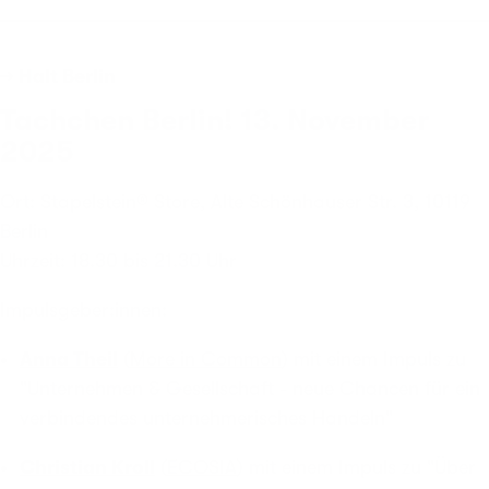
→ Halt Berlin
Tachchen Berlin! 13. November
2025
Ort: Stapelstein® Store, Alte Schönhauser Str. 3, 10119
Berlin
Uhrzeit: 18.30 bis 21.30 Uhr
Impulsgeber:innen:
Anna Theil
(
More in Common
) mit einem Impuls zu
"Unternehmen & Gesellschaft - neue Chancen für ein
verbindendes unternehmerisches Handeln"
Christian Kroll
(
ECOSIA
) mit einem Impuls zu "Über