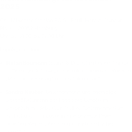
2025
Ort: Millerntor Stadion FC St. Pauli, Harald-Stender-
Platz 1, 20359 Hamburg
Uhrzeit: 18.30 bis 21.30 Uhr
Impulsgeber:innen:
Stefan Baumann
(
Sturm & Drang
) mit einem Impuls
zu "Vom Qualitätssiegel zur Zukunftsmission: Wie sich
„Made in Germany“ neu erzählen kann"
Sandra Neuber
(Unternehmerin und ehemalige
Geschäftsführerin der Foodoase GmbH) im
Gespräch mit Sebastian Troll zu "Unternehmertum
mit Haltung – Einblicke in eine bewegte Reise
zwischen Werten, Wandel und wirtschaftlicher
Realität"