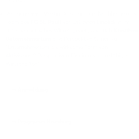
Rahmend wird Martin Drust mit dem Nachhaltigkeits-
Team des
FC St. Pauli
vor Ort einen Einblick in ihr
unternehmerisches Wirken geben, als auch
Kreatives
Unternehmertum
eine Perspektive öffnen zu
"Unternehmertum als wirksame Form von
Aktivismus!? Perspektiven für ein resonanzfähiges
Wirtschaften"
→ Anmeldung
→ Programm Hamburg