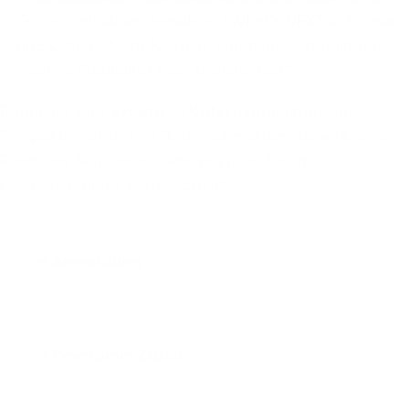
Gallen
) mit einem Impuls zu "What's NEXT in Karriere
und Leben - Mehr Klarheit, emotionale Stabilität und
geistige Flexibilität trotz Unsicherheit"
Rahmend wird
Kreatives Unternehmertum
eine
Perspektive öffnen zu "Unternehmertum als wirksame
Form von Aktivismus!? Perspektiven für ein
resonanzfähiges Wirtschaften"
→ Anmeldung
→ Programm Zürich