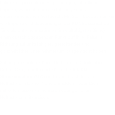
Kulinarik - persönliche Begegnungen, inhaltliche
Impulse, wahrnehmbare Erfahrungen und
unternehmerischen Austausch. Mit Stolz beobachten wir
wie Impulse und Begegnungen der KU Strassenschau
für viele Unternehmer:innen (im vielfältigsten Sinne)
einen ausschlaggebenden Punkt auf ihrer Reise in
Richtung zukunftsfähiges, gestaltendes und
ganzheitliches Unternehmertum ausgemacht haben.
Schon ganz bald erfährst Du hier alle Details über
Daten, Orte, Inhalte und Köpfe der
VII. KU
Strassenschau 2025
und kannst Dich für die
Haltestelle in Deiner Nähe anmelden - oder Dich
mitreißen lassen zu mehreren oder gar allen
Haltestellen mitzureisen!