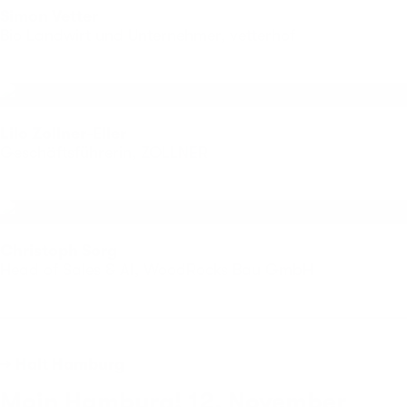
Simon Vetter
Bio Landwirt und Unternehmer, vetterhof
Lilo Zollner-Eller
Geschäftsführerin, ZOLLNER
Christoph Sorg
Head of Sales & AI, WoodRocks Bau GmbH
→ Halt Hamburg
Moin Hamburg! 12. November