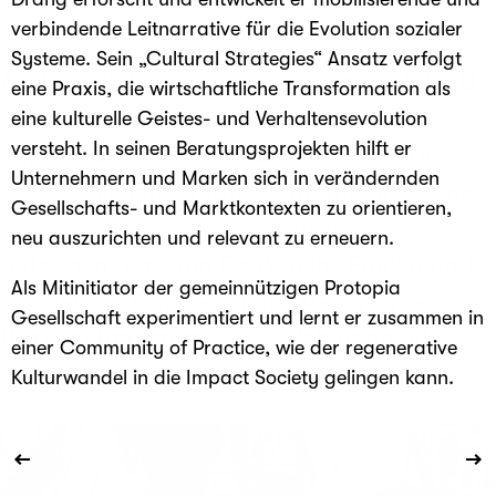
verbindende Leitnarrative für die Evolution sozialer
Systeme. Sein „Cultural Strategies“ Ansatz verfolgt
Auch 2025 begeben wir uns mit der VII. KU
eine Praxis, die wirtschaftliche Transformation als
Strassenschau wieder auf eine bunte
eine kulturelle Geistes- und Verhaltensevolution
versteht. In seinen Beratungsprojekten hilft er
Impulsreise durch die DACH-Region. Unser
Unternehmern und Marken sich in verändernden
Reise-Anliegen: Kreative Unternehmer:innen
Gesellschafts- und Marktkontexten zu orientieren,
zusammenbringen, Möglichkeiten
neu auszurichten und relevant zu erneuern.
aufzeigen, um vom Denken ins Fühlen und
Als Mitinitiator der gemeinnützigen Protopia
Handeln zu kommen. Kurz:
Resonanz-
Gesellschaft experimentiert und lernt er zusammen in
Unternehmertum
in die Welt bringen!
einer Community of Practice, wie der regenerative
Kulturwandel in die Impact Society gelingen kann.