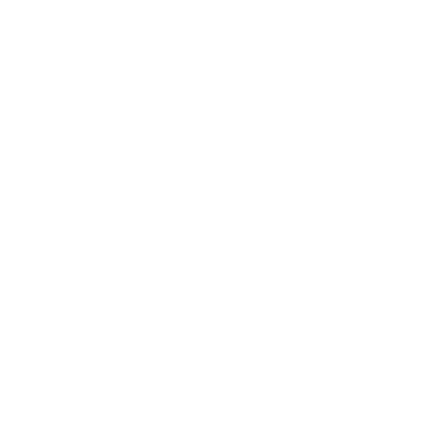
Lukas Heller
,
Lilo Zollner-Eller
&
Alexander Geiger
in einem Podiumsgespräch zu "
(Familien-)Unternehmertum und Verantwortung -
Perspektiven auf die unternehmerische Mitgestaltung
unseres Morgens"
Rahmend wird
Kreatives Unternehmertum
eine
Perspektive öffnen zu "Unternehmertum als wirksame
Form von Aktivismus!? Perspektiven für ein
resonanzfähiges Wirtschaften"
→ Anmeldung
→ Programm München