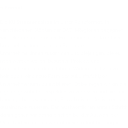
→ Format
Die
KU Strassenschau
ist unser Reiseformat: In
verschiedenen Städten der DACH-Regionen begegnen
wir bekannten und neuen Freund:innen des Kreativen
Unternehmertums, bringen Resonanz-
Unternehmer:innen zusammen und diejenigen, die es
noch werden wollen, besuchen Projekte und
Unternehmungen, die mit ihrem Wirken positiv dazu
beitragen, eine neue Form des zukunftsfähigen
Unternehmertums zu etablieren. Dabei regen wir an die
eigene, gewohnte Perspektive zu verlassen und sich mit
Neuem, Überraschendem, Provokativem, Aktivierendem
auseinanderzusetzen. Den wortwörtlichen ersten Schritt
dahin gehen wir deshalb schon bei der Auswahl der
Orte. Und so durften wir auf unseren fünf bisherigen