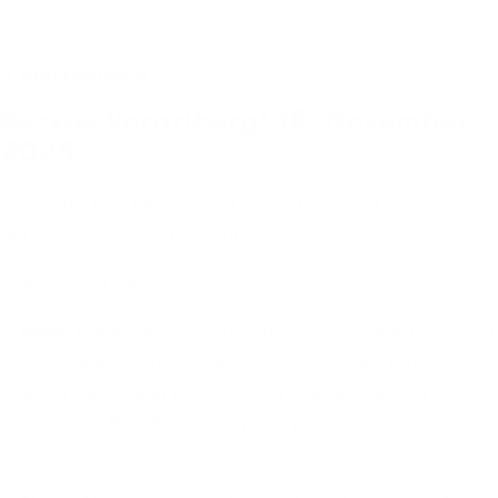
→ Halt Dornbirn
Servus Vorarlberg! 18. November
2025
Ort: vetterhof, Alberried 14, 6890 Lustenau
Uhrzeit: 18.30 bis 21.30 Uhr
Impulsgeber:innen:
Peter Aulmann
(
elobau Stiftung
, R.E.G.E.N Fund) mit
einem Impuls zu "Fokus Region - was wir könnten,
wenn wir wollten und es täten - ein Beispiel für
regionale Beteiligungsformate mit
Gemeinwohlorientierung"