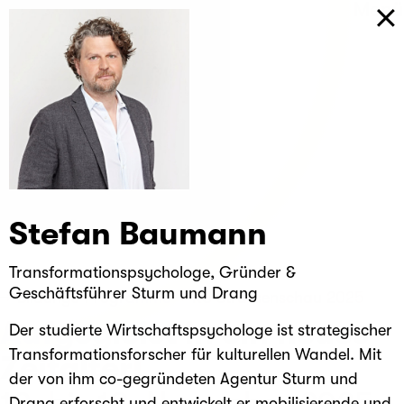
Kreatives
Menü
Unternehmertum
Stefan Baumann
Transformationspsychologe, Gründer &
Geschäftsführer Sturm und Drang
Bildungs-Programme
KU Strassenschau 2025
Aufgegleist in ein neues
Der studierte Wirtschaftspsychologe ist strategischer
Transformationsforscher für kulturellen Wandel. Mit
Zeitalter!
der von ihm co-gegründeten Agentur Sturm und
12. bis 18. November 2025
Drang erforscht und entwickelt er mobilisierende und