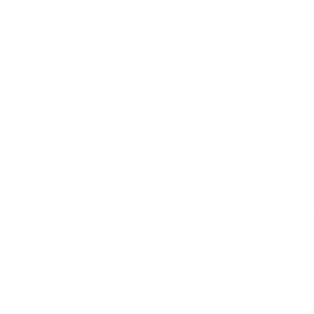
Reisen unkonventionelle Orte besuchen - alte
Tonstudios, Fabrikgelände im Dornröschenschalf,
wiederbelebte Abhörstationen, Nachtclubs am Tage,
Sternwarten bei Nacht, englische Schlossgärten,
Bauernhöfe und transformierte Künstlerorte - alles in
Verbindung bringend mit der Fragestellung, welche
Impulse aus unterschiedlichen Disziplinen wir nutzen
können, um Unternehmertum zukunftsfähiger
anzugehen.
Du kennst Kreatives Unternehmertum noch nicht (gut
genug)? Oder Du bist auf der Suche nach Impulsen, wie
Du durch Dein eigenes persönliches und
unternehmerisches Wirken wirksam Zukunft
mitgestalten kannst? Dann ist die KU Strassenschau die
perfekte Gelegenheit dafür! In unseren Abendformaten
vereinen wir Unternehmertum, Wissenschaft, Kunst,