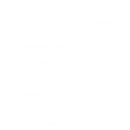
die Maximierung von Sinn - Perspektiven von der
unternehmerischen Reise mit ECOSIA"
Rahmen wird sowohl das Team von
Stapelstein®
und die Gründerin & Geschäftsführerin Hannah
König vor Ort ein Einblick in ihr Wirken geben, als
auch
Kreatives Unternehmertum
eine Perspektive
öffnen zu "Unternehmertum als wirksame Form von
Aktivismus!? Perspektiven für ein resonanzfähiges
Wirtschaften"
→ Anmeldung
→ Programm Berlin