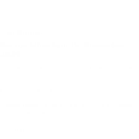
→ Halt München
Servus München! 14. November
2025
Ort: Luitpold Lab, Maximiliansplatz 10, 80333 München
Uhrzeit: 18.00 bis 21.00 Uhr
Impulsgeber:innen Preview:
Zarah Bruhn
(
socialbee
,
SPRIND
) mit einem Impuls
zu "Gesellschaftliche Sprunginnovation!?
Perspektiven für ein radikales Neudenken unserer
Zukunft"