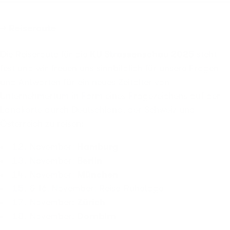
→ Reiseroute
Die Reiseroute für die
KU Strassenschau 2025
steht
fest und wir freuen uns sinnbildlich für unsere Fragen
und Antworten für ein neues Zeitalter von
Unternehmertum in Form eines Fragezeichens auf der
Landkarte durch Deutschland, der Schweiz und
Österreich zu reisen:
November:
Hamburg
November:
Berlin
November:
München
& 16. November: Reise-Ruhetage
November:
Zürich
November:
Dornbirn