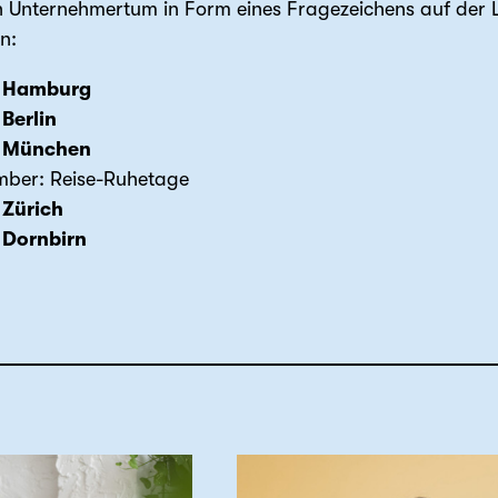
on Unternehmertum in Form eines Fragezeichens auf der
n:
:
Hamburg
:
Berlin
:
München
mber: Reise-Ruhetage
:
Zürich
:
Dornbirn