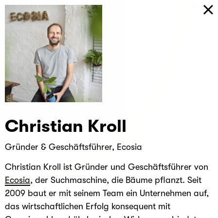
Kreatives
Menü
Unternehmertum
Christian Kroll
Gründer & Geschäftsführer, Ecosia
Bildungs-Programme
KU Strassenschau 2025
Christian Kroll ist Gründer und Geschäftsführer von
Aufgegleist in ein neues
Ecosia
, der Suchmaschine, die Bäume pflanzt. Seit
2009 baut er mit seinem Team ein Unternehmen auf,
Zeitalter!
das wirtschaftlichen Erfolg konsequent mit
12. bis 18. November 2025