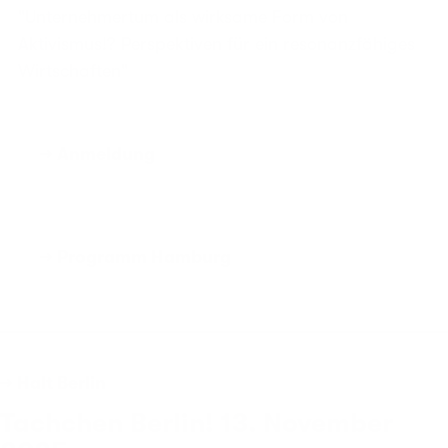
"Unternehmertum als wirksame Form von
Aktivismus!? Perspektiven für ein resonanzfähiges
Wirtschaften"
→ Anmeldung
→ Programm Hamburg
→ Halt Berlin
Tachchen Berlin! 13. November