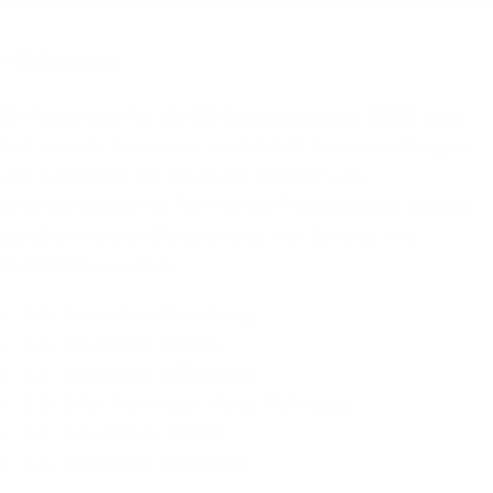
→ Reiseroute
Die Reiseroute für die
KU Strassenschau 2025
steht
fest und wir freuen uns sinnbildlich für unsere Fragen
und Antworten für ein neues Zeitalter von
Unternehmertum in Form eines Fragezeichens auf der
Landkarte durch Deutschland, der Schweiz und
Österreich zu reisen:
November:
Hamburg
November:
Berlin
November:
München
& 16. November: Reise-Ruhetage
November:
Zürich
November:
Dornbirn