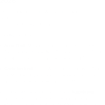
2025
Ort: Stapelstein® Store, Alte Schönhauser Str. 3, 10119
Berlin
Uhrzeit: 18.30 bis 21.30 Uhr
Impulsgeber:innen:
Anna Theil
(
More in Common
) mit einem Impuls zu
"Unternehmen & Gesellschaft - neue Chancen für ein
verbindendes unternehmerisches Handeln"
Christian Kroll
(
ECOSIA
) mit einem Impuls zu "Über
die Maximierung von Sinn - Perspektiven von der
unternehmerischen Reise mit ECOSIA"
Rahmen wird sowohl das Team von
Stapelstein®
und die Gründerin & Geschäftsführerin Hannah
König vor Ort ein Einblick in ihr Wirken geben, als