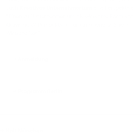
auch
Kreatives Unternehmertum
eine Perspektive
öffnen zu "Unternehmertum als wirksame Form von
Aktivismus!? Perspektiven für ein resonanzfähiges
Wirtschaften"
→ Anmeldung
→ Programm Berlin
→ Halt München