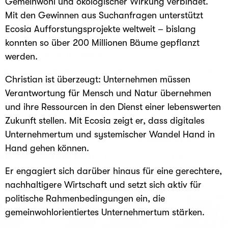
Gemeinwohl und ökologischer Wirkung verbindet.
Mit den Gewinnen aus Suchanfragen unterstützt
Ecosia Aufforstungsprojekte weltweit – bislang
Auch 2025 begeben wir uns mit der VII. KU
konnten so über 200 Millionen Bäume gepflanzt
Strassenschau wieder auf eine bunte
werden.
Impulsreise durch die DACH-Region. Unser
Christian ist überzeugt: Unternehmen müssen
Reise-Anliegen: Kreative Unternehmer:innen
Verantwortung für Mensch und Natur übernehmen
zusammenbringen, Möglichkeiten
und ihre Ressourcen in den Dienst einer lebenswerten
Zukunft stellen. Mit Ecosia zeigt er, dass digitales
aufzeigen, um vom Denken ins Fühlen und
Unternehmertum und systemischer Wandel Hand in
Handeln zu kommen. Kurz:
Resonanz-
Hand gehen können.
Unternehmertum
in die Welt bringen!
Er engagiert sich darüber hinaus für eine gerechtere,
nachhaltigere Wirtschaft und setzt sich aktiv für
politische Rahmenbedingungen ein, die
gemeinwohlorientiertes Unternehmertum stärken.