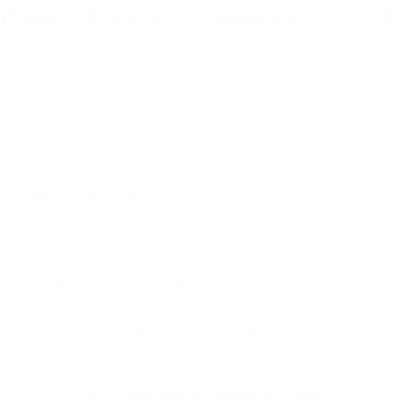
Grüezi Zürich! 17. November 2025
Ort: Impact Hub Zürich - Viadukt, Bogen D,
Viaduktstrasse 93-95, 8005 Zürich, Schweiz
Uhrzeit: 18.30 bis 21.30 Uhr
Erste Impulsgeber:innen Preview:
Felix Oldenburg
(
gut.org
,
betterplace.org
) mit einem
Impuls zu "Wie die nächste Generation das
Gemeinwohl finanzieren wird"
Prof. Sebastian Kernbach
(
Life Design Lab, Uni St.
Gallen
) mit einem Impuls zu "What's NEXT in Karriere
und Leben - Mehr Klarheit, emotionale Stabilität und
geistige Flexibilität trotz Unsicherheit"
Rahmend wird
Kreatives Unternehmertum
eine