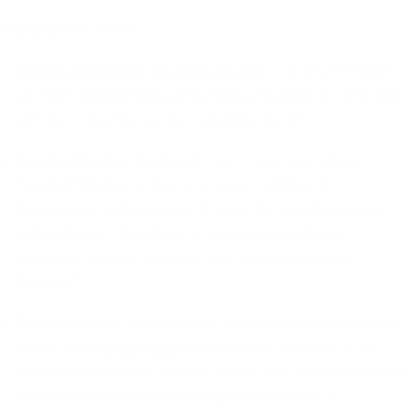
Impulsgeber:innen:
Stefan Baumann
(
Sturm & Drang
) mit einem Impuls
zu "Vom Qualitätssiegel zur Zukunftsmission: Wie sich
„Made in Germany“ neu erzählen kann"
Sandra Neuber
(Unternehmerin und ehemalige
Geschäftsführerin der Foodoase GmbH) im
Gespräch mit Sebastian Troll zu "Unternehmertum
mit Haltung – Einblicke in eine bewegte Reise
zwischen Werten, Wandel und wirtschaftlicher
Realität"
Rahmend wird Martin Drust mit dem Nachhaltigkeits-
Team des
FC St. Pauli
vor Ort einen Einblick in ihr
unternehmerisches Wirken geben, als auch
Kreatives
Unternehmertum
eine Perspektive öffnen zu