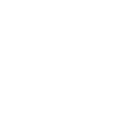
Kulinarik - persönliche Begegnungen, inhaltliche
Impulse, wahrnehmbare Erfahrungen und
unternehmerischen Austausch. Mit Stolz beobachten wir
wie Impulse und Begegnungen der KU Strassenschau
für viele Unternehmer:innen (im vielfältigsten Sinne)
einen ausschlaggebenden Punkt auf ihrer Reise in
Richtung zukunftsfähiges, gestaltendes und
ganzheitliches Unternehmertum ausgemacht haben.
Schon ganz bald erfährst Du hier alle Details über
Daten, Orte, Inhalte und Köpfe der
VII. KU
Strassenschau 2025
und kannst Dich für die
Haltestelle in Deiner Nähe anmelden - oder Dich
mitreißen lassen zu mehreren oder gar allen
Haltestellen mitzureisen!