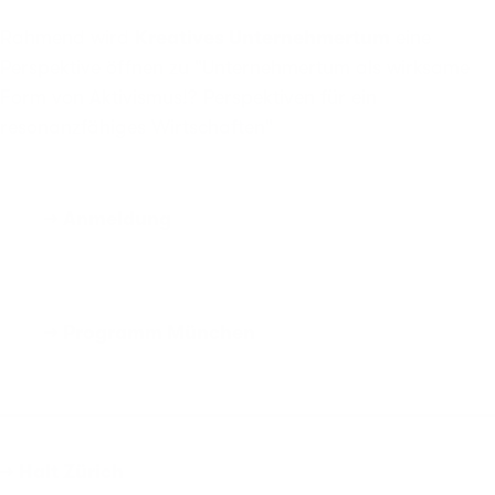
Rahmend wird
Kreatives Unternehmertum
eine
Perspektive öffnen zu "Unternehmertum als wirksame
Form von Aktivismus!? Perspektiven für ein
resonanzfähiges Wirtschaften"
→ Anmeldung
→ Programm München
→ Halt Zürich