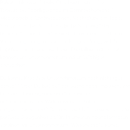
Reisen unkonventionelle Orte besuchen - alte
Tonstudios, Fabrikgelände im Dornröschenschalf,
wiederbelebte Abhörstationen, Nachtclubs am Tage,
Sternwarten bei Nacht, englische Schlossgärten,
Bauernhöfe und transformierte Künstlerorte - alles in
Verbindung bringend mit der Fragestellung, welche
Impulse aus unterschiedlichen Disziplinen wir nutzen
können, um Unternehmertum zukunftsfähiger
anzugehen.
Du kennst Kreatives Unternehmertum noch nicht (gut
genug)? Oder Du bist auf der Suche nach Impulsen, wie
Du durch Dein eigenes persönliches und
unternehmerisches Wirken wirksam Zukunft
mitgestalten kannst? Dann ist die KU Strassenschau die
perfekte Gelegenheit dafür! In unseren Abendformaten
vereinen wir Unternehmertum, Wissenschaft, Kunst,