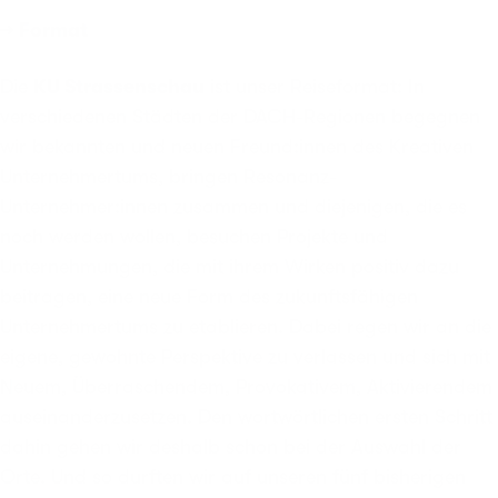
→ Format
Die
KU Strassenschau
ist unser Reiseformat: In
verschiedenen Städten der DACH-Regionen begegnen
wir bekannten und neuen Freund:innen des Kreativen
Unternehmertums, bringen Resonanz-
Unternehmer:innen zusammen und diejenigen, die es
noch werden wollen, besuchen Projekte und
Unternehmungen, die mit ihrem Wirken positiv dazu
beitragen, eine neue Form des zukunftsfähigen
Unternehmertums zu etablieren. Dabei regen wir an die
eigene, gewohnte Perspektive zu verlassen und sich mit
Neuem, Überraschendem, Provokativem, Aktivierendem
auseinanderzusetzen. Den wortwörtlichen ersten Schritt
dahin gehen wir deshalb schon bei der Auswahl der
Orte. Und so durften wir auf unseren fünf bisherigen