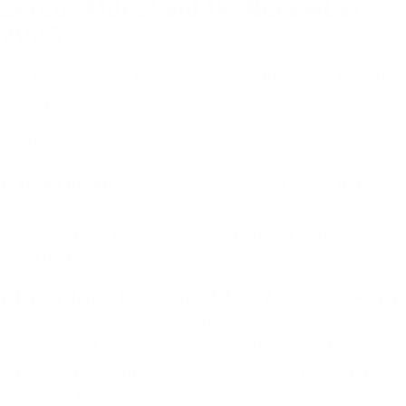
Servus München! 14. November
2025
Ort: Luitpold Lab, Maximiliansplatz 10, 80333 München
Uhrzeit: 18.00 bis 21.00 Uhr
Impulsgeber:innen Preview:
Zarah Bruhn
(
socialbee
,
SPRIND
) mit einem Impuls
zu "Gesellschaftliche Sprunginnovation!?
Perspektiven für ein radikales Neudenken unserer
Zukunft"
Lukas Heller
,
Lilo Zollner-Eller
&
Alexander Geiger
in einem Podiumsgespräch zu "
(Familien-)Unternehmertum und Verantwortung -
Perspektiven auf die unternehmerische Mitgestaltung
unseres Morgens"