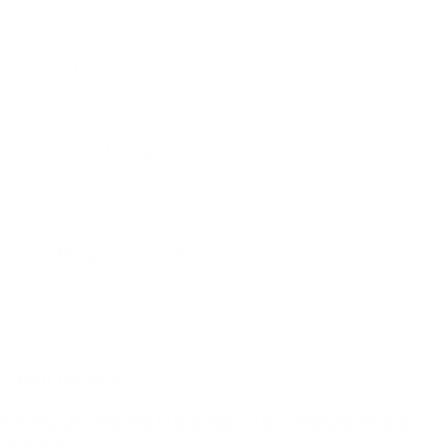
Perspektive öffnen zu "Unternehmertum als wirksame
Form von Aktivismus!? Perspektiven für ein
resonanzfähiges Wirtschaften"
→ Anmeldung
→ Programm Zürich
→ Halt Dornbirn
Servus Vorarlberg! 18. November