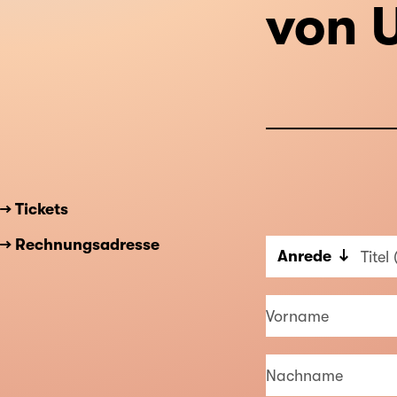
von 
→ Tickets
→ Rechnungsadresse
Anrede
Titel
Vorname
Nachname