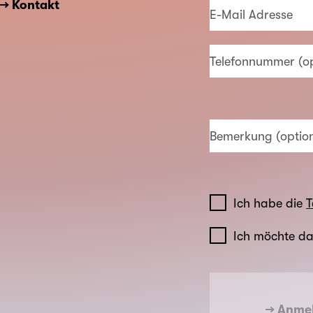
→ Kontakt
E-Mail Adresse
Telefonnummer (op
Bemerkung (option
Ich habe die
T
Ich möchte d
→ Anme