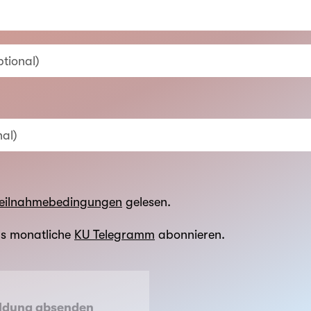
tional)
al)
eilnahmebedingungen
gelesen.
as monatliche
KU Telegramm
abonnieren.
ldung absenden