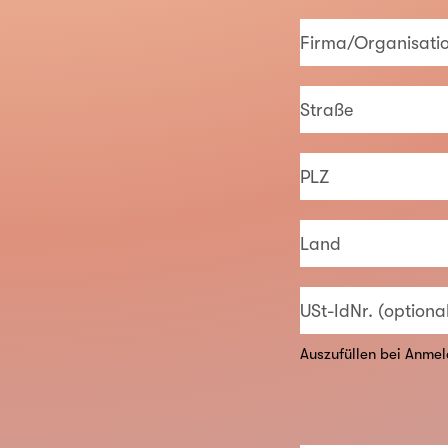
Firma/Organisatio
Straße
PLZ
Land
USt-IdNr. (optiona
Auszufüllen bei Anmel