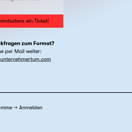
mindestens ein Ticket!
ckfragen zum Format?
ne per Mail weiter:
s-unternehmertum.com
ramme
Anmelden