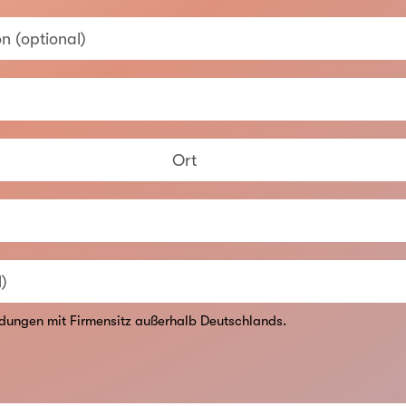
n (optional)
Ort
l)
dungen mit Firmensitz außerhalb Deutschlands.